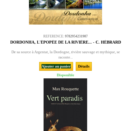
REFERENCE:
9782954231907
DORDONHA, L'ÉPOPÉE DE LA RIVIÈRE... - C. HÉBRARD
De sa source à Argentat, la Dordogne, rivière sauvage et mythique, se
raconte...
Ajouter au panier
Détails
Disponible