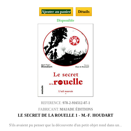
Ajouter au panier
Détails
Disponible
REFERENCE:
978-2-916512-07-1
FABRICANT:
MAIADE ÉDITIONS
LE SECRET DE LA ROUELLE 1 - M.-F. HOUDART
S'ils avaient pu penser que la découverte d'un petit objet rond dans un...