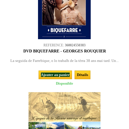
REFERENCE:
360024550383
DVD BIQUEFARRE - GEORGES ROUQUIER
La seguida de Farrebique, o lo trabalh de la tèrra 38 ans mai tard. Un...
Ajouter au panier
Détails
Disponible