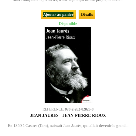
Ajouter au panier
Détails
Disponible
REFERENCE:
978-2-262-02826-8
JEAN JAURÈS - JEAN-PIERRE RIOUX
En 1859 à Castres (Tarn), naissait Jean Jaurès, qui allait devenir le grand...