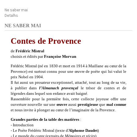
Ne saber mai
Detalhs
NE SABER MAI
Contes de Provence
de
Frédéric Mistral
choisis et édités par
Françoise Morvan
Frédéric Mistral (né en 1830 et mort en 1914 à Maillane au cœur de la
Provence) est surtout connu pour une œuvre de poète qui lui valut le
prix Nobel en 1904.
Il fut aussi un prosateur exceptionnel, attaché, tout au long de sa vie,
à publier dans
l’Almanach provençal
le trésor de contes et de
légendes dans lequel son enfance avait baigné.
Rassemblée pour la première fois, cette collecte joyeuse offre une
ouverture nouvelle sur une
œuvre
aussi
prestigieuse
que
mal connue
et nous invite à plonger au cœur de l’imaginaire de la Provence.
Grandes parties de la table des matières
:
- Introduction
-
Le Poète Frédéric Mistral (texte d'
Alphonse Daudet
)
- Le monde du conte (extraits de
Mémoires et récits
)