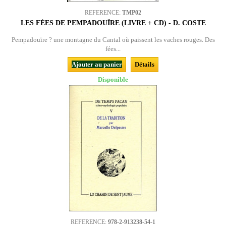
REFERENCE:
TMP02
LES FÉES DE PEMPADOUÏRE (LIVRE + CD) - D. COSTE
Pempadouïre ? une montagne du Cantal où paissent les vaches rouges. Des
fées...
Ajouter au panier
Détails
Disponible
REFERENCE:
978-2-913238-54-1