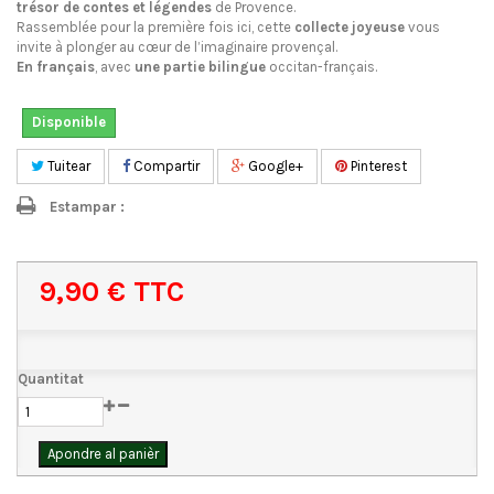
trésor de contes et légendes
de Provence.
Rassemblée pour la première fois ici, cette
collecte joyeuse
vous
invite à plonger au cœur de l’imaginaire provençal.
En français
, avec
une partie bilingue
occitan-français.
Disponible
Tuitear
Compartir
Google+
Pinterest
Estampar :
9,90 €
TTC
Quantitat
Apondre al panièr