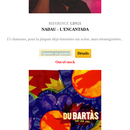
REFERENCE:
LDN21
NADAU - L'ENCANTADA
15 chansons, pour la plupart déjà étrennées sur scène, mais réenregistrées...
Ajouter au panier
Détails
Out of stock