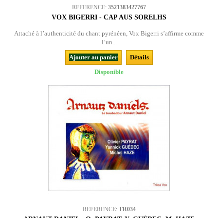
REFERENCE:
3521383427767
VOX BIGERRI - CAP AUS SORELHS
Attaché à l’authenticité du chant pyrénéen, Vox Bigerri s’affirme comme
l’un...
Ajouter au panier
Détails
Disponible
REFERENCE:
TR034