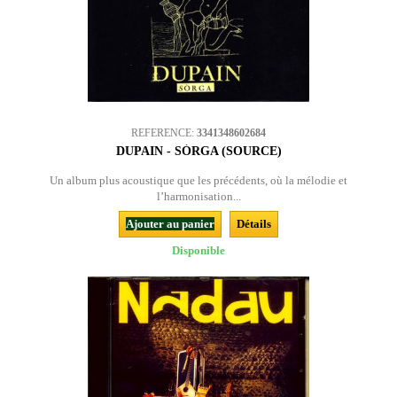
REFERENCE:
3341348602684
DUPAIN - SÒRGA (SOURCE)
Un album plus acoustique que les précédents, où la mélodie et
l’harmonisation...
Ajouter au panier
Détails
Disponible