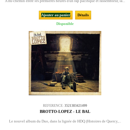
A mi-chemin entre les premières heures d'un rap pacifique et rassembleur, la...
Ajouter au panier
Détails
Disponible
REFERENCE:
3521383421499
BROTTO-LOPEZ - LE BAL
Le nouvel album du Duo, dans la lignée de HDQ (Histoires de Quercy,...