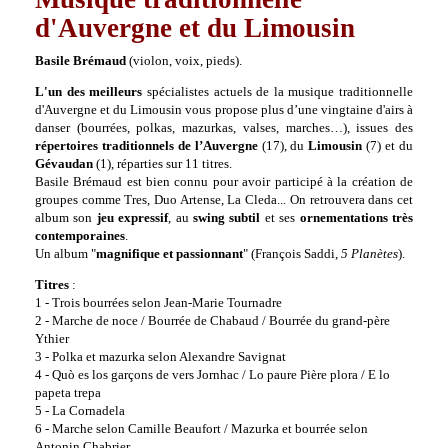
d'Auvergne et du Limousin
Basile Brémaud
(violon, voix, pieds).
L'un des meilleurs
spécialistes actuels de la musique traditionnelle
d'Auvergne et du Limousin vous propose plus d’une vingtaine d'airs à
danser (bourrées, polkas, mazurkas, valses, marches…), issues des
répertoires traditionnels de l’Auvergne
(17), du
Limousin
(7) et du
Gévaudan
(1), réparties sur 11 titres.
Basile Brémaud est bien connu pour avoir participé à la création de
groupes comme Tres, Duo Artense, La Cleda... On retrouvera dans cet
album son
jeu expressif
, au
swing subtil
et ses
ornementations très
contemporaines
.
Un album "
magnifique et passionnant
" (François Saddi,
5 Planètes
).
Titres
:
1 - Trois bourrées selon Jean-Marie Tournadre
2 - Marche de noce / Bourrée de Chabaud / Bourrée du grand-père
Ythier
3 - Polka et mazurka selon Alexandre Savignat
4 - Quò es los garçons de vers Jornhac / Lo paure Pière plora / E lo
papeta trepa
5 - La Cornadela
6 - Marche selon Camille Beaufort / Mazurka et bourrée selon
Antonin Chabrier