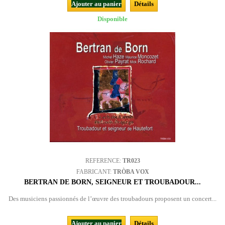
Ajouter au panier
Détails
Disponible
REFERENCE:
TR023
FABRICANT:
TRÒBA VOX
BERTRAN DE BORN, SEIGNEUR ET TROUBADOUR...
Des musiciens passionnés de l’œuvre des troubadours proposent un concert...
Ajouter au panier
Détails