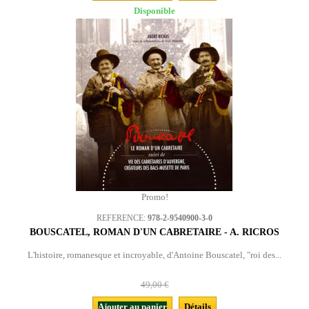
Disponible
Promo!
REFERENCE:
978-2-9540900-3-0
BOUSCATEL, ROMAN D'UN CABRETAIRE - A. RICROS
L'histoire, romanesque et incroyable, d'Antoine Bouscatel, "roi des...
49,00 €
Ajouter au panier
Détails