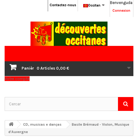
Benvenguda
Contactez-nous
Occitan
Connexion
Panièr
0
Articles
0,00 €
Votre compte
CD, musicas e danças
Basile Brémaud - Violon, Musique
d'Auvergne