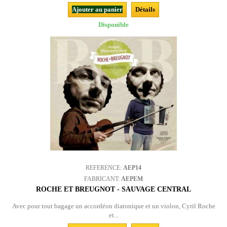
Ajouter au panier
Détails
Disponible
REFERENCE:
AEP14
FABRICANT:
AEPEM
ROCHE ET BREUGNOT - SAUVAGE CENTRAL
Avec pour tout bagage un accordéon diatonique et un violon, Cyril Roche
et...