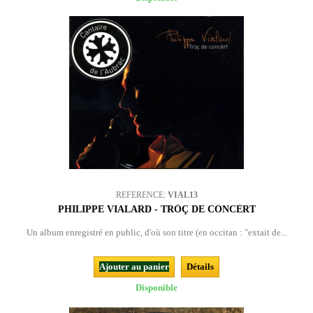
REFERENCE:
VIAL13
PHILIPPE VIALARD - TRÒÇ DE CONCÈRT
Un album enregistré en public, d'où son titre (en occitan : "extait de...
Ajouter au panier
Détails
Disponible