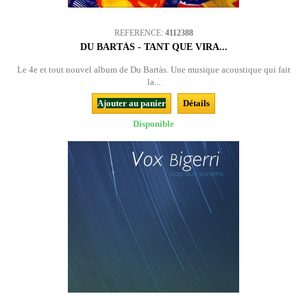
REFERENCE:
4112388
DU BARTÀS - TANT QUE VIRA...
Le 4e et tout nouvel album de Du Bartàs. Une musique acoustique qui fait
la...
Ajouter au panier
Détails
Disponible