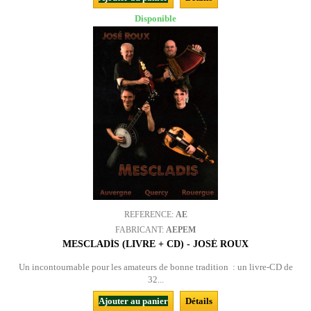
Disponible
REFERENCE:
AE
FABRICANT:
AEPEM
MESCLADÍS (LIVRE + CD) - JOSÉ ROUX
Un incontournable pour les amateurs de bonne tradition : un livre-CD de
32...
Ajouter au panier
Détails