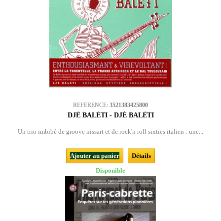
REFERENCE:
3521383425800
DJÉ BALÈTI - DJÉ BALÈTI
Un trio imbibé de groove nissart et de rock'n roll sixties italien : une...
Ajouter au panier
Détails
Disponible