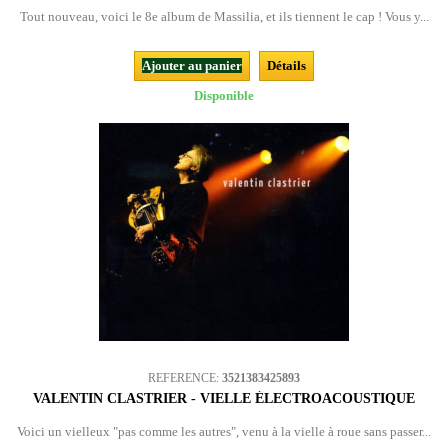
Tout nouveau, voici le 8e album de Massilia, et ils tiennent le cap ! Vous y...
Ajouter au panier
Détails
Disponible
REFERENCE:
3521383425893
VALENTIN CLASTRIER - VIELLE ÉLECTROACOUSTIQUE
Voici un vielleux "pas comme les autres", venu à la vielle à roue sans passer...