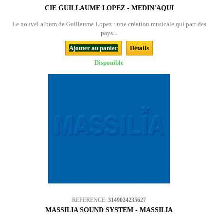
CIE GUILLAUME LOPEZ - MEDIN'AQUI
Le nouvel album de Guillaume Lopez : une création musicale qui part des
pays...
Ajouter au panier
Détails
Disponible
REFERENCE:
3149024235627
MASSILIA SOUND SYSTEM - MASSILIA