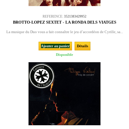
REFERENCE:
3521383429952
BROTTO-LOPEZ SEXTET - LA RONDA DELS VIATGES
La musique du Duo vous a fait connaître le jeu d’accordéon de Cyrille, sa...
Ajouter au panier
Détails
Disponible