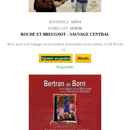
REFERENCE:
AEP14
FABRICANT:
AEPEM
ROCHE ET BREUGNOT - SAUVAGE CENTRAL
Avec pour tout bagage un accordéon diatonique et un violon, Cyril Roche
et...
Ajouter au panier
Détails
Disponible