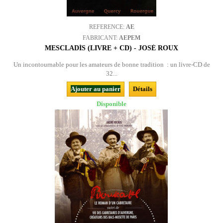
REFERENCE:
AE
FABRICANT:
AEPEM
MESCLADÍS (LIVRE + CD) - JOSÉ ROUX
Un incontournable pour les amateurs de bonne tradition : un livre-CD de
32...
Ajouter au panier
Détails
Disponible