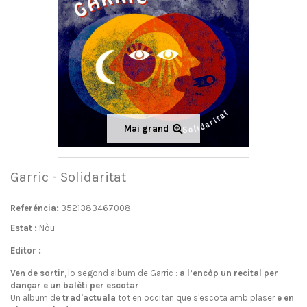
Mai grand
Garric - Solidaritat
Referéncia:
3521383467008
Estat :
Nòu
Editor :
Ven de sortir
, lo segond album de Garric :
a l’encòp un recital per
dançar e un balèti per escotar
.
Un album de
trad'actuala
tot en occitan que s'escota amb plaser
e en