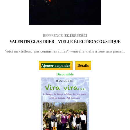
REFERENCE:
3521383425893
VALENTIN CLASTRIER - VIELLE ÉLECTROACOUSTIQUE
Voici un vielleux "pas comme les autres", venu à la vielle à roue sans passer...
Ajouter au panier
Détails
Disponible