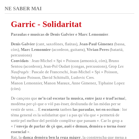
NE SABER MAI
Garric - Solidaritat
Paraulas e musicas de Denis Galvier e Marc Lemonnier
.
Denis Galvier
(cant, saxofònes, flaütas),
Jean-Paul Gimenez
(bassa,
còrs),
Marc Lemonnier
(acordeon, guitarra),
Vivian Peres
(batariá,
percussions)
Convidats
: Jean-Michel « Spi » Poisson (armonicà, còrs), Bruno
Sentou (acordeon), Jean-Pol Oudart (congas, percussions), Grop
Les
Naufragés
: Pascale de Franceschi, Jean-Michel « Spi » Poisson,
Stéphane Poisson, David Schittulli, Ludovic Cres.
Manon Lemonnier, Manon Maraux, Anne Gimenez, Tiphaine Lopez
(còrs).
De cançons que
ne’n cal
escotar la musica, entre jazz e trad’actua
l,
modèrna per çò que o vòl pas èsser, desliurada de las mòdas per se
vestir de sens… E
escotaretz
tanben
las paraulas
,
tot en occitan
: lor
tèma general es la solidaritat que i a pas qu’ela que « permetrà de
sortir pel melhor del periòde complèxe que passam ». Car lo grop a
« l’
enveja de parlar de çò que, auèi e deman, demòra o torna èsser
essencial
».
Rai, la
dança demòra ben la rega màger
, la constrencha que mena a