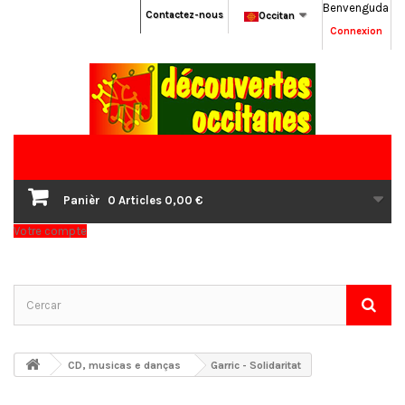
Benvenguda
Contactez-nous
Occitan
Connexion
Panièr
0
Articles
0,00 €
Votre compte
CD, musicas e danças
Garric - Solidaritat