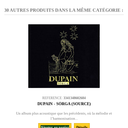
30 AUTRES PRODUITS DANS LA MÊME CATÉGORIE :
REFERENCE:
3341348602684
DUPAIN - SÒRGA (SOURCE)
Un album plus acoustique que les précédents, où la mélodie et
l’harmonisation...
Ajouter au panier
Détails