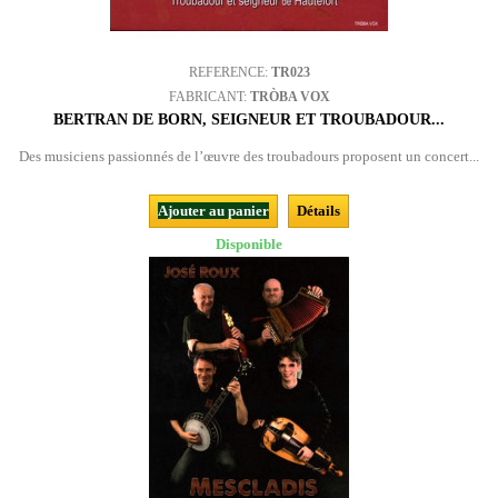
REFERENCE:
TR023
FABRICANT:
TRÒBA VOX
BERTRAN DE BORN, SEIGNEUR ET TROUBADOUR...
Des musiciens passionnés de l’œuvre des troubadours proposent un concert...
Ajouter au panier
Détails
Disponible