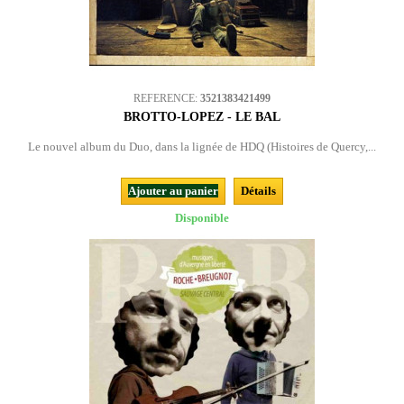
REFERENCE:
3521383421499
BROTTO-LOPEZ - LE BAL
Le nouvel album du Duo, dans la lignée de HDQ (Histoires de Quercy,...
Ajouter au panier
Détails
Disponible