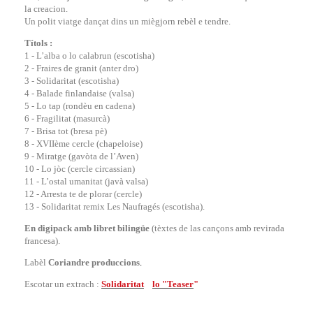
la creacion.
Un polit viatge dançat dins un miègjorn rebèl e tendre.
Títols :
1 - L’alba o lo calabrun (escotisha)
2 - Fraires de granit (anter dro)
3 - Solidaritat (escotisha)
4 - Balade finlandaise (valsa)
5 - Lo tap (rondèu en cadena)
6 - Fragilitat (masurcà)
7 - Brisa tot (bresa pè)
8 - XVIIème cercle (chapeloise)
9 - Miratge (gavòta de l’Aven)
10 - Lo jòc (cercle circassian)
11 - L’ostal umanitat (javà valsa)
12 - Arresta te de plorar (cercle)
13 - Solidaritat remix Les Naufragés (escotisha).
En digipack amb libret bilingüe
(tèxtes de las cançons amb revirada
francesa).
Labèl
Coriandre produccions
.
Escotar un extrach :
Solidaritat
e
lo "Teaser
"