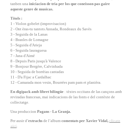
tanben una
iniciacion de tria per los que coneisson pas gaire
aqueste genre de musicas.
Títols :
1 - Violon gobelet (improvisacion)
2 - Ont èras-tu tantots Annada, Rondeaux du Savès
3 - Seguida de la Lanas
4 - Branles de Lomagne
5 - Seguida d'Arieja
6 - Seguida lauraguesa
7 - Jana d'Aimé
8 - Depuis Paris jusqu'à Valence
9 - Bonjour Bergère, Calvinhada
10 - Seguida de borrèias cantadas
11 - D'a Fijac a Cardalhac
12 - Camarada mon vesin, Bourrées pam pam et planièra.
En digipack amb libret bilingüe
: tèxtes occitans de las cançons amb
reviradas francesas, mai indicacions de las fonts e del contèxte de
collectatge.
Una produccion
Pagans - La Granja.
Per ausir d’
ex
trachs
de l’album
comentats per Xavier Vidal,
clicatz
aicí
.