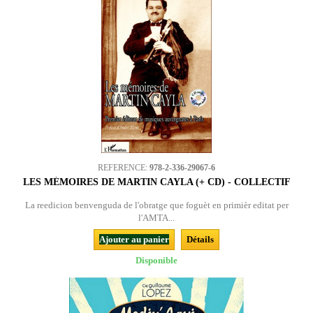
REFERENCE:
978-2-336-29067-6
LES MÉMOIRES DE MARTIN CAYLA (+ CD) - COLLECTIF
La reedicion benvenguda de l'obratge que foguèt en primièr editat per
l'AMTA...
Ajouter au panier
Détails
Disponible