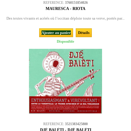
REFERENCE:
3760151854026
MAURESCA - RIOTA
Des textes vivants et acérés où l’occitan déploie toute sa verve, portés par...
Ajouter au panier
Détails
Disponible
REFERENCE:
3521383425800
DJÉ BALÈTI - DJÉ BALÈTI