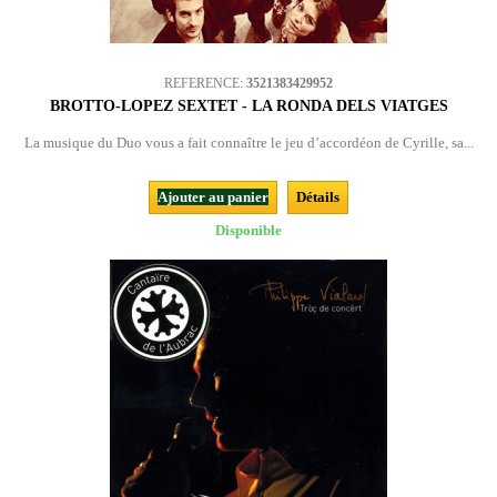
REFERENCE:
3521383429952
BROTTO-LOPEZ SEXTET - LA RONDA DELS VIATGES
La musique du Duo vous a fait connaître le jeu d’accordéon de Cyrille, sa...
Ajouter au panier
Détails
Disponible