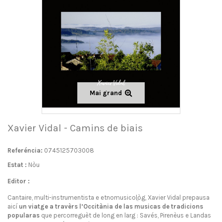
Mai grand
Xavier Vidal - Camins de biais
Referéncia:
0745125703008
Estat :
Nòu
Editor :
Cantaire, multi-instrumentista e etnomusicolֳòg, Xavier Vidal prepausa
aicí
un viatge a travèrs l’Occitània de las musicas de tradicions
popularas
que percorreguèt de long en larg : Savés, Pirenèus e Landas