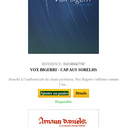
REFERENCE:
3521383427767
VOX BIGERRI - CAP AUS SORELHS
Attaché à l’authenticité du chant pyrénéen, Vox Bigerri s’affirme comme
l’un...
Ajouter au panier
Détails
Disponible