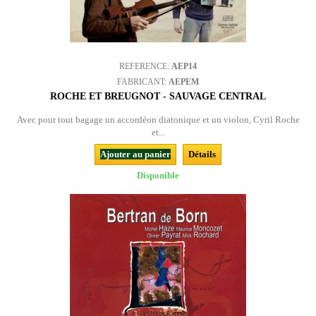
REFERENCE:
AEP14
FABRICANT:
AEPEM
ROCHE ET BREUGNOT - SAUVAGE CENTRAL
Avec pour tout bagage un accordéon diatonique et un violon, Cyril Roche
et...
Ajouter au panier
Détails
Disponible