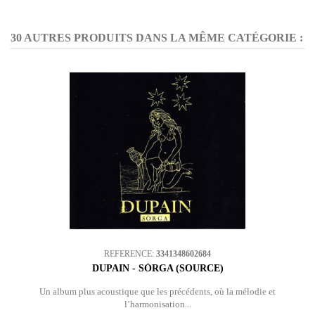
30 AUTRES PRODUITS DANS LA MÊME CATÉGORIE :
REFERENCE:
3341348602684
DUPAIN - SÒRGA (SOURCE)
Un album plus acoustique que les précédents, où la mélodie et
l’harmonisation...