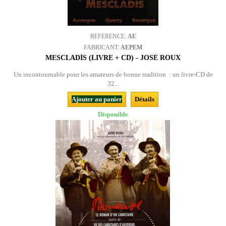
REFERENCE:
AE
FABRICANT:
AEPEM
MESCLADÍS (LIVRE + CD) - JOSÉ ROUX
Un incontournable pour les amateurs de bonne tradition : un livre-CD de
32...
Ajouter au panier
Détails
Disponible