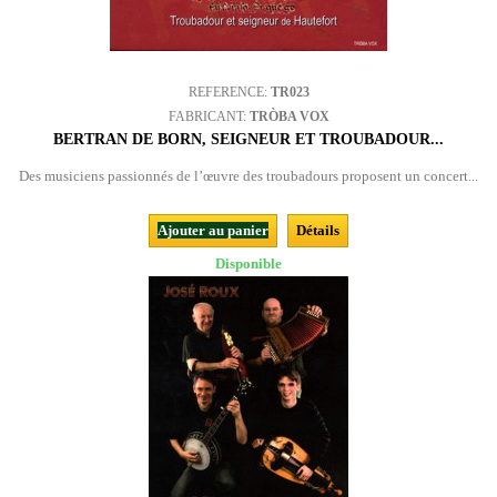
REFERENCE:
TR023
FABRICANT:
TRÒBA VOX
BERTRAN DE BORN, SEIGNEUR ET TROUBADOUR...
Des musiciens passionnés de l’œuvre des troubadours proposent un concert...
Ajouter au panier
Détails
Disponible