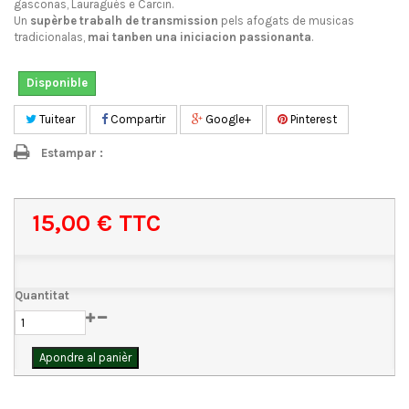
gasconas, Lauragués e Carcin.
Un
supèrbe trabalh de transmission
pels afogats de musicas
tradicionalas,
mai
tanben una iniciacion passionanta
.
Disponible
Tuitear
Compartir
Google+
Pinterest
Estampar :
15,00 €
TTC
Quantitat
Apondre al panièr