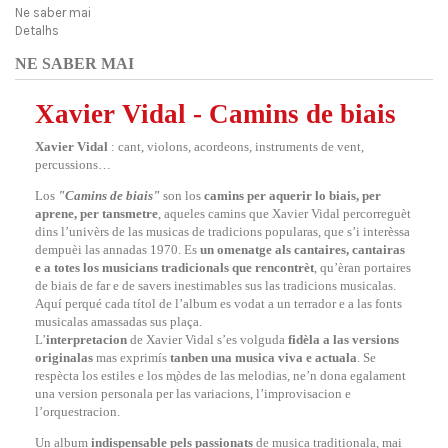
Ne saber mai
Detalhs
NE SABER MAI
Xavier Vidal - Camins de biais
Xavier Vidal
: cant, violons, acordeons, instruments de vent,
percussions…
Los
"Camins de biais"
son los
camins per aquerir lo biais, per
aprene, per tansmetre
, aqueles camins que Xavier Vidal percorreguèt
dins l’univèrs de las musicas de tradicions popularas, que s’i interèssa
dempuèi las annadas 1970. Es
un omenatge als cantaires, cantairas
e a totes los musicians tradicionals que rencontrèt
, qu’èran portaires
de biais de far e de savers inestimables sus las tradicions musicalas.
Aquí perqué cada títol de l’album es vodat a un terrador e a las fonts
musicalas amassadas sus plaça.
L’
interpretacion
de Xavier Vidal s’es volguda
fidèla a las versions
originalas
mas exprimís
tanben una musica viva e actuala
. Se
respècta los estiles e los mֳòdes de las melodias, ne’n dona egalament
una version personala per las variacions, l’improvisacion e
l’orquestracion.
Un album
indispensable pels passionats
de musica traditionala, mai