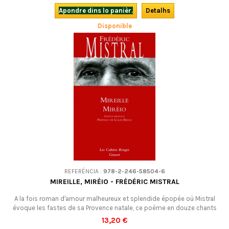
Apondre dins lo panièr.
Detalhs
Disponible
REFERÉNCIA :
978-2-246-58504-6
MIREILLE, MIRÈIO - FRÉDÉRIC MISTRAL
A la fois roman d'amour malheureux et splendide épopée où Mistral
évoque les fastes de sa Provence natale, ce poème en douze chants
édité en 1859 est un chef d'œuvre à (re)découvrir !Edition bilingue
13,20 €
occitan-français.