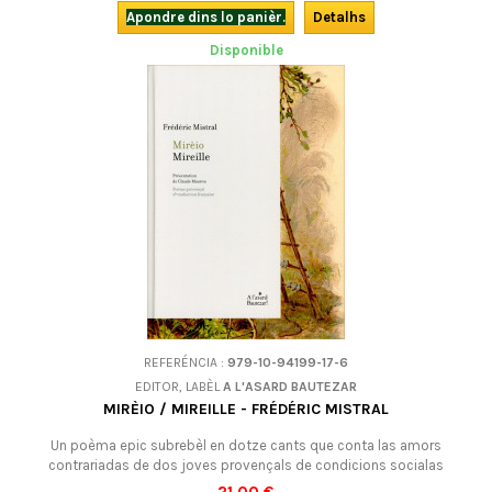
Apondre dins lo panièr.
Detalhs
Disponible
REFERÉNCIA :
979-10-94199-17-6
EDITOR, LABÈL
A L'ASARD BAUTEZAR
MIRÈIO / MIREILLE - FRÉDÉRIC MISTRAL
Un poèma epic subrebèl en dotze cants que conta las amors
contrariadas de dos joves provençals de condicions socialas
diferentas, Mirèio (Mirelha) e Vincèn (Vincenç), en tot evocant la vida e