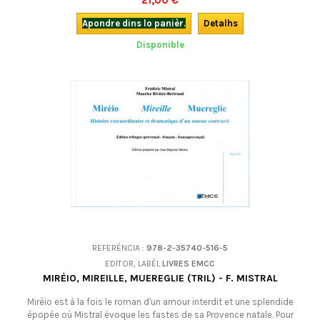
21,00 €
las tradicions popularas provençalas del sègle 19. Un cap d'òbra de
nòstre patrimòni literari, de (tornar) descobrir ! Edicion bilingua
Apondre dins lo panièr.
Detalhs
occitan-francés...
Disponible
REFERÉNCIA :
978-2-35740-516-5
EDITOR, LABÈL
LIVRES EMCC
MIRÈIO, MIREILLE, MUEREGLIE (TRIL) - F. MISTRAL
Mirèio est à la fois le roman d'un amour interdit et une splendide
épopée où Mistral évoque les fastes de sa Provence natale. Pour