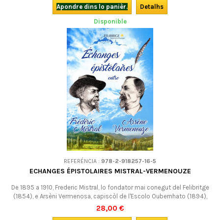
escriu Danielle Julien (Lire Mistral, aujourd'hui - conférence). Bilingüe
Apondre dins lo panièr.
Detalhs
occitan-francés...
Disponible
REFERÉNCIA :
978-2-918257-16-5
ECHANGES ÉPISTOLAIRES MISTRAL-VERMENOUZE
De 1895 a 1910, Frederic Mistral, lo fondator mai conegut del Felibritge
(1854), e Arsèni Vermenosa, capiscòl de l'Escolo Oubernhato (1894),
tenguèron de s’escriure regularament sus de subjèctes plan divèrses.
28,00 €
Es aquela correspondéncia qu'es publicada aicí en edicion bilingua.