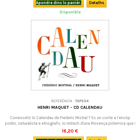
Apondre dins lo panièr.
Detalhs
Disponible
REFERÉNCIA :
TAPE04
HENRI MAQUET - CD CALENDAU
Coneissètz lo Calendau de Frederic Mistral ? Es un conte a l’encòp
poëtic, naturalista e etnografic, lo retrach d'una Provença polemica que i
resclantís la votz del pòble provençal. Aquí avètz una creacion vocala
16,20 €
polifonica, adaptada d’aquesta òbra. I ausiretz de sonoritats d'auèi e