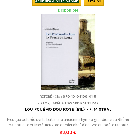
d'aires pròches de las musicas popularas.
Apondre dins lo panièr.
Detalhs
Disponible
REFERÉNCIA :
979-10-94199-01-5
EDITOR, LABÈL
A L'ASARD BAUTEZAR
LOU POUÈMO DOU ROSE (BIL) - F. MISTRAL
Fresque colorée sur la batellerie ancienne, hymne grandiose au Rhône
majestueux et impétueux, ce dernier chef d'oeuvre du poète raconte
une histoire d'amour dramatique entre un prince et une modeste
23,00 €
chercheuse d'or. Bilingue français-occitan (graphie mistralienne).