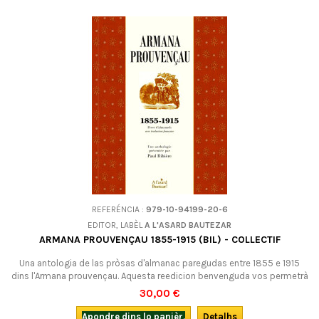
REFERÉNCIA :
979-10-94199-20-6
EDITOR, LABÈL
A L'ASARD BAUTEZAR
ARMANA PROUVENÇAU 1855-1915 (BIL) - COLLECTIF
Una antologia de las pròsas d'almanac paregudas entre 1855 e 1915
dins l'Armana prouvençau. Aquesta reedicion benvenguda vos permetrà
de saborar las contribucions d'un vintenat d'autors, de Teodòr Aubanèu
30,00 €
a Josèp Romanilha. De plaser en perspectiva... Edicion bilingua occitan
(provençal, grafia mistralenca)-francés.
Apondre dins lo panièr.
Detalhs