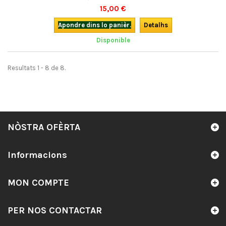
(re)découvrir ce chef d'oeuvre, voici une édition trilingue : en occitan
15,00 €
provençal avec la traduction française de l'auteur, mais aussi avec une
traduction en francoprovençal (dauphinois).
Apondre dins lo panièr.
Detalhs
Disponible
Resultats 1 - 8 de 8.
NÒSTRA OFÈRTA
Informacions
MON COMPTE
PER NOS CONTACTAR