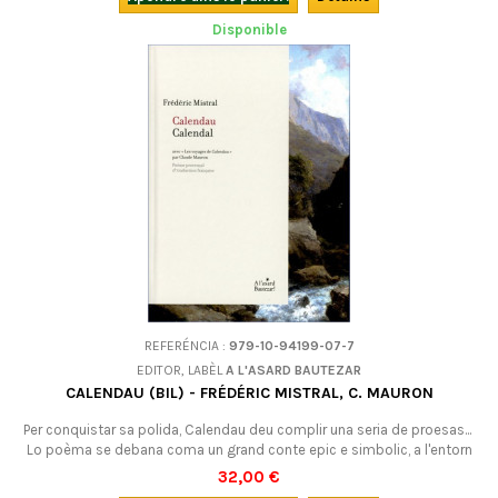
Disponible
REFERÉNCIA :
979-10-94199-07-7
EDITOR, LABÈL
A L'ASARD BAUTEZAR
CALENDAU (BIL) - FRÉDÉRIC MISTRAL, C. MAURON
Per conquistar sa polida, Calendau deu complir una seria de proesas...
Lo poèma se debana coma un grand conte epic e simbolic, a l'entorn
dels tèmas cars a Mistral. Un tèxte que merita d'èsser
32,00 €
(tornat)descobèrt : "Calendau est un grand poème de résistance"