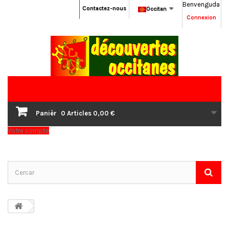
Benvenguda
Contactez-nous
Occitan
Connexion
Panièr
0
Articles
0,00 €
Votre compte