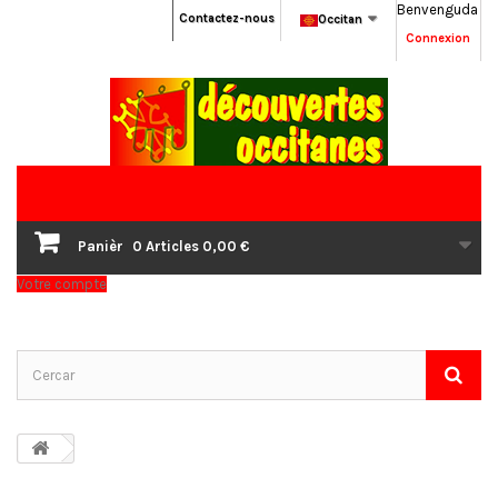
Benvenguda
Contactez-nous
Occitan
Connexion
Panièr
0
Articles
0,00 €
Votre compte