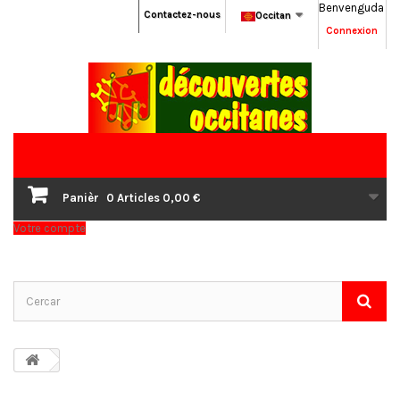
Benvenguda
Contactez-nous
Occitan
Connexion
Panièr
0
Articles
0,00 €
Votre compte