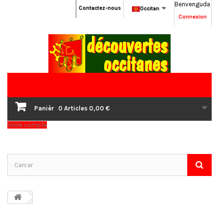
Benvenguda
Contactez-nous
Occitan
Connexion
Panièr
0
Articles
0,00 €
Votre compte