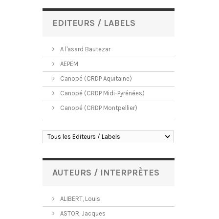
EDITEURS / LABELS
A l'asard Bautezar
AEPEM
Canopé (CRDP Aquitaine)
Canopé (CRDP Midi-Pyrénées)
Canopé (CRDP Montpellier)
Tous les Editeurs / Labels
AUTEURS / INTERPRÈTES
ALIBERT, Louis
ASTOR, Jacques