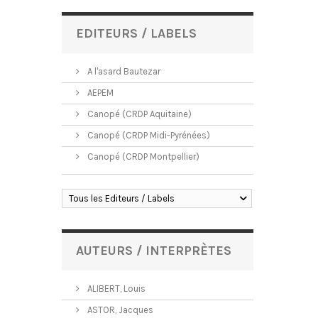
EDITEURS / LABELS
A l'asard Bautezar
AEPEM
Canopé (CRDP Aquitaine)
Canopé (CRDP Midi-Pyrénées)
Canopé (CRDP Montpellier)
Tous les Editeurs / Labels
AUTEURS / INTERPRÈTES
ALIBERT, Louis
ASTOR, Jacques