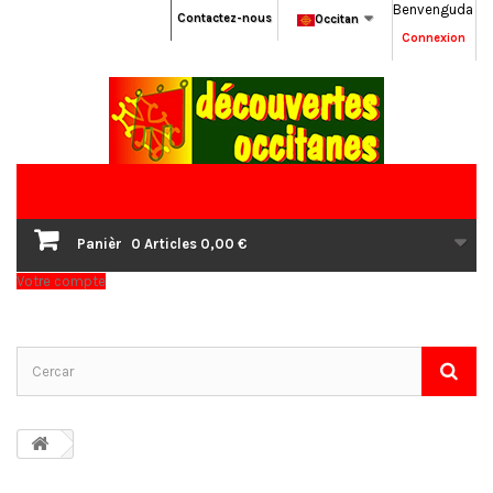
Benvenguda
Contactez-nous
Occitan
Connexion
Panièr
0
Articles
0,00 €
Votre compte