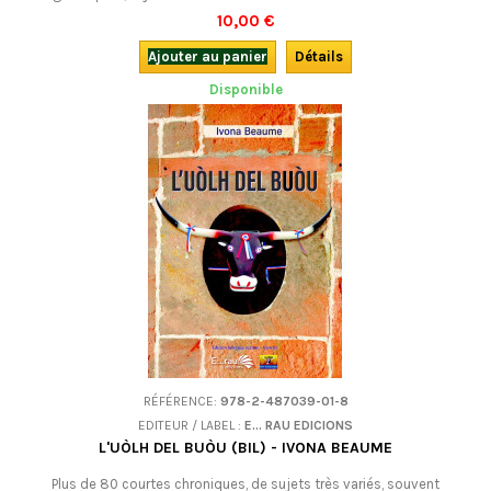
semble suspecte : auraient-elles été empoisonnées ? Pour les jeunes
10,00 €
à partir de 10 ans, une enquête aux résonances écologiques. En occitan
(languedocien).
Ajouter au panier
Détails
Disponible
RÉFÉRENCE:
978-2-487039-01-8
EDITEUR / LABEL :
E... RAU EDICIONS
L'UÒLH DEL BUÒU (BIL) - IVONA BEAUME
Plus de 80 courtes chroniques, de sujets très variés, souvent