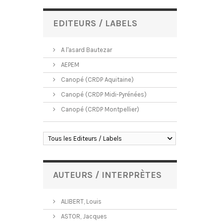
EDITEURS / LABELS
A l'asard Bautezar
AEPEM
Canopé (CRDP Aquitaine)
Canopé (CRDP Midi-Pyrénées)
Canopé (CRDP Montpellier)
Tous les Editeurs / Labels
AUTEURS / INTERPRÈTES
ALIBERT, Louis
ASTOR, Jacques