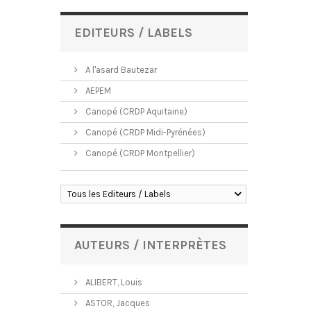
EDITEURS / LABELS
A l'asard Bautezar
AEPEM
Canopé (CRDP Aquitaine)
Canopé (CRDP Midi-Pyrénées)
Canopé (CRDP Montpellier)
Tous les Editeurs / Labels
AUTEURS / INTERPRÈTES
ALIBERT, Louis
ASTOR, Jacques