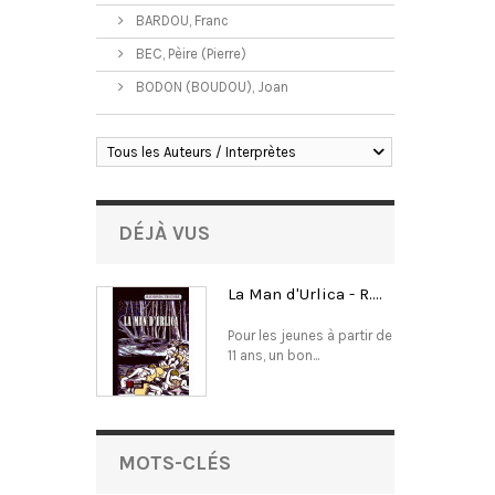
BARDOU, Franc
BEC, Pèire (Pierre)
BODON (BOUDOU), Joan
Tous les Auteurs / Interprètes
DÉJÀ VUS
La Man d'Urlica - R....
Pour les jeunes à partir de
11 ans, un bon...
MOTS-CLÉS