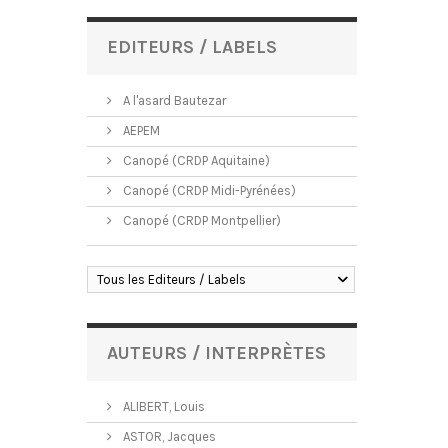
EDITEURS / LABELS
A l'asard Bautezar
AEPEM
Canopé (CRDP Aquitaine)
Canopé (CRDP Midi-Pyrénées)
Canopé (CRDP Montpellier)
Tous les Editeurs / Labels
AUTEURS / INTERPRÈTES
ALIBERT, Louis
ASTOR, Jacques