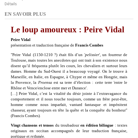
Détails
EN SAVOIR PLUS
Le loup amoureux : Peire Vidal
Peire Vidal
présentation et traduction française de
Francis Combes
"Peire Vidal (1150-1210 ?) était fils d’un '
pelissier
', un fourreur de
Toulouse, mais toutes les anecdotes qui ont trait à son existence nous
disent qu’il fréquenta plutôt les cours, les chevaliers et surtout leurs
dames. Homme du Sud-Ouest il a beaucoup voyagé. On le trouve à
Marseille, en Italie, en Espagne, à Chypre et même en Hongrie, mais
la Provence, la
Proensa
est sa terre d’élection : cette terre 'entre le
Rhône et Vence/enclose entre mer et Durance'.
[…] Peire Vidal, c’est la vitalité du désir jointe à l’extravagance du
comportement et il nous touche toujours, comme un frère peut-être,
homme comme nous imparfait, vantard fantasque et impénitent
chasseur, ayant toujours en tête la quête et la conquête du bonheur"
(Francis Combes)
.
Vingt chansons et tensos
du troubadour
en édition bilingue
: textes
originaux en occitan accompagnés de leur traduction française,
poétique et rythmée.