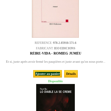
REFERENCE:
978-2-85910-571-6
FABRICANT:
IEO EDICIONS
RÈIRE-VIDA - ROMIEG JUMÈU
Et si, juste après avoir fermé les paupières et juste avant qu'on nous porte...
Ajouter au panier
Détails
Disponible