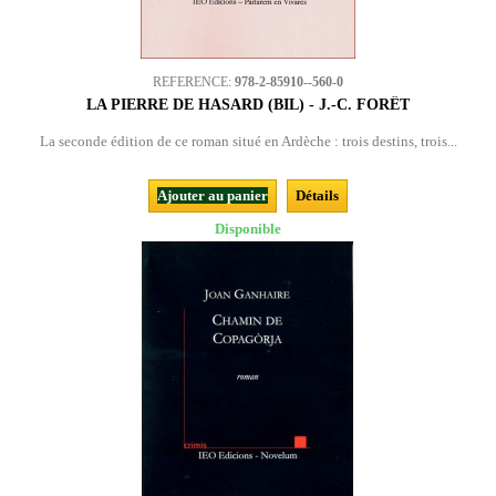
REFERENCE:
978-2-85910--560-0
LA PIERRE DE HASARD (BIL) - J.-C. FORÊT
La seconde édition de ce roman situé en Ardèche : trois destins, trois...
Ajouter au panier
Détails
Disponible