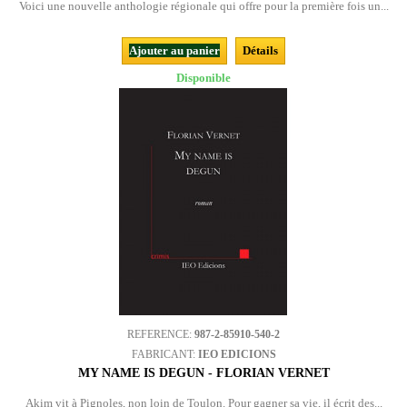
Voici une nouvelle anthologie régionale qui offre pour la première fois un...
Ajouter au panier
Détails
Disponible
REFERENCE:
987-2-85910-540-2
FABRICANT:
IEO EDICIONS
MY NAME IS DEGUN - FLORIAN VERNET
Akim vit à Pignoles, non loin de Toulon. Pour gagner sa vie, il écrit des...