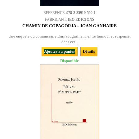
REFERENCE:
978-2-85910-550-1
FABRICANT:
IEO EDICIONS
CHAMIN DE COPAGÒRJA - JOAN GANHAIRE
Une enquête du commissaire Darnaudguilhem, entre humour et suspense,
dans cet...
Ajouter au panier
Détails
Disponible