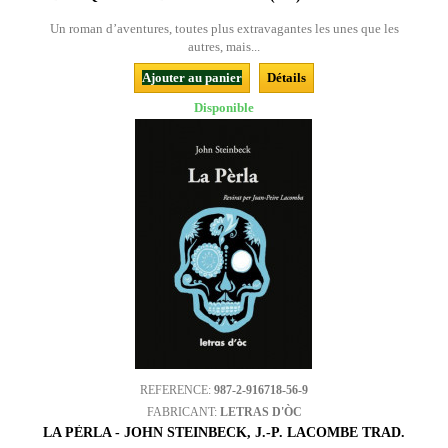
Un roman d’aventures, toutes plus extravagantes les unes que les
autres, mais...
Ajouter au panier
Détails
Disponible
REFERENCE:
987-2-916718-56-9
FABRICANT:
LETRAS D'ÒC
LA PÈRLA - JOHN STEINBECK, J.-P. LACOMBE TRAD.