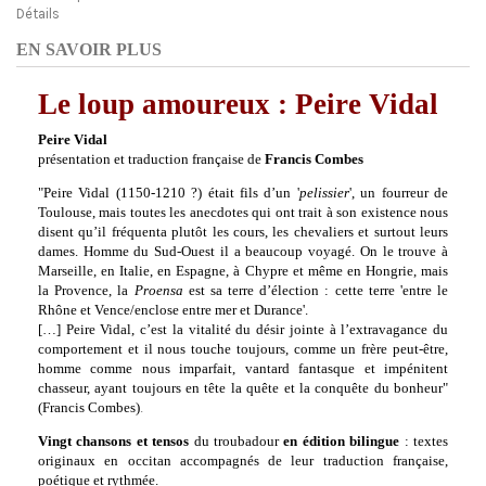
Détails
EN SAVOIR PLUS
Le loup amoureux : Peire Vidal
Peire Vidal
présentation et traduction française de
Francis Combes
"Peire Vidal (1150-1210 ?) était fils d’un '
pelissier
', un fourreur de
Toulouse, mais toutes les anecdotes qui ont trait à son existence nous
disent qu’il fréquenta plutôt les cours, les chevaliers et surtout leurs
dames. Homme du Sud-Ouest il a beaucoup voyagé. On le trouve à
Marseille, en Italie, en Espagne, à Chypre et même en Hongrie, mais
la Provence, la
Proensa
est sa terre d’élection : cette terre 'entre le
Rhône et Vence/enclose entre mer et Durance'.
[…] Peire Vidal, c’est la vitalité du désir jointe à l’extravagance du
comportement et il nous touche toujours, comme un frère peut-être,
homme comme nous imparfait, vantard fantasque et impénitent
chasseur, ayant toujours en tête la quête et la conquête du bonheur"
(Francis Combes)
.
Vingt chansons et tensos
du troubadour
en édition bilingue
: textes
originaux en occitan accompagnés de leur traduction française,
poétique et rythmée.