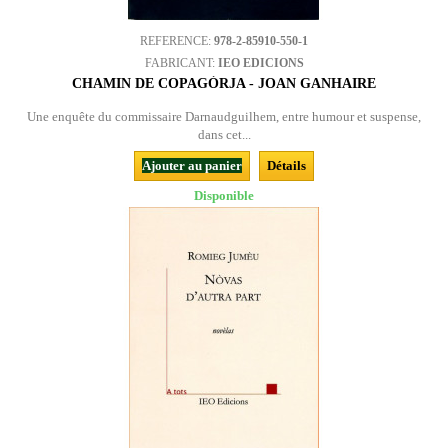
REFERENCE:
978-2-85910-550-1
FABRICANT:
IEO EDICIONS
CHAMIN DE COPAGÒRJA - JOAN GANHAIRE
Une enquête du commissaire Darnaudguilhem, entre humour et suspense,
dans cet...
Ajouter au panier
Détails
Disponible