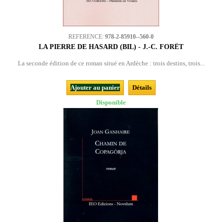
REFERENCE:
978-2-85910--560-0
LA PIERRE DE HASARD (BIL) - J.-C. FORÊT
La seconde édition de ce roman situé en Ardèche : trois destins, trois...
Ajouter au panier
Détails
Disponible