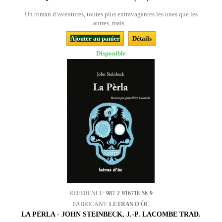
Un roman d’aventures, toutes plus extravagantes les unes que les
autres, mais...
Ajouter au panier
Détails
Disponible
REFERENCE:
987-2-916718-56-9
FABRICANT:
LETRAS D'ÒC
LA PÈRLA - JOHN STEINBECK, J.-P. LACOMBE TRAD.