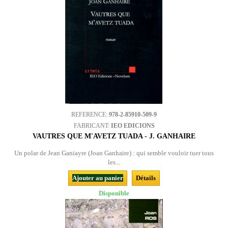
REFERENCE:
978-2-85910-509-9
FABRICANT:
IEO EDICIONS
VAUTRES QUE M'AVETZ TUADA - J. GANHAIRE
Un polar de Jean Ganiayre (Joan Ganhaire) : qui semble vouloir tuer tous
les...
Ajouter au panier
Détails
Disponible