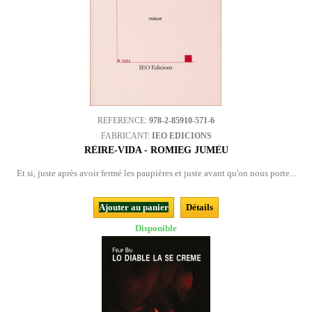
REFERENCE:
978-2-85910-571-6
FABRICANT:
IEO EDICIONS
RÈIRE-VIDA - ROMIEG JUMÈU
Et si, juste après avoir fermé les paupières et juste avant qu'on nous porte...
Ajouter au panier
Détails
Disponible