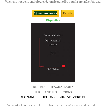
Voici une nouvelle anthologie régionale qui offre pour la première fois un...
Ajouter au panier
Détails
Disponible
REFERENCE:
987-2-85910-540-2
FABRICANT:
IEO EDICIONS
MY NAME IS DEGUN - FLORIAN VERNET
Akim vit à Pignoles, non loin de Toulon. Pour gagner sa vie, il écrit des...