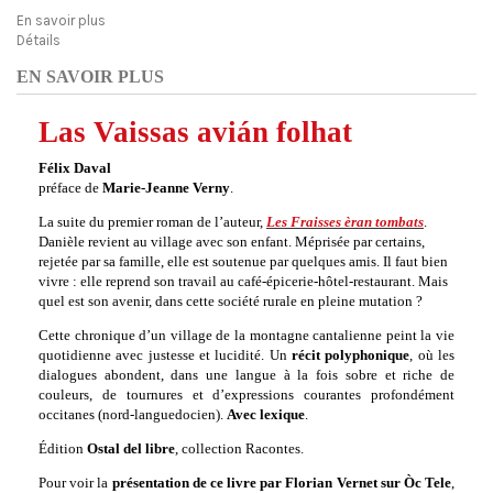
En savoir plus
Détails
EN SAVOIR PLUS
Las Vaissas avián folhat
Félix Daval
préface de
Marie-Jeanne Verny
.
La suite du premier roman de l’auteur,
Les Fraisses èran tombats
.
Danièle revient au village avec son enfant. Méprisée par certains,
rejetée par sa famille, elle est soutenue par quelques amis. Il faut bien
vivre : elle reprend son travail au café-épicerie-hôtel-restaurant. Mais
quel est son avenir, dans cette société rurale en pleine mutation ?
Cette chronique d’un village de la montagne cantalienne peint la vie
quotidienne avec justesse et lucidité. Un
récit polyphonique
, où les
dialogues abondent, dans une langue à la fois sobre et riche de
couleurs, de tournures et d’expressions courantes profondément
occitanes (nord-languedocien).
Avec lexique
.
Édition
Ostal del libre
, collection Racontes.
Pour voir la
présentation de ce livre par Florian Vernet sur Òc Tele
,