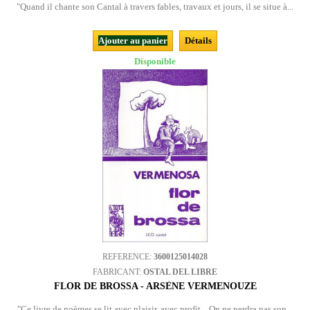
"Quand il chante son Cantal à travers fables, travaux et jours, il se situe à...
Ajouter au panier
Détails
Disponible
REFERENCE:
3600125014028
FABRICANT:
OSTAL DEL LIBRE
FLOR DE BROSSA - ARSÈNE VERMENOUZE
"Ce livre de poèmes se lit avec plaisir, avec profit... On ne perdra pas son...