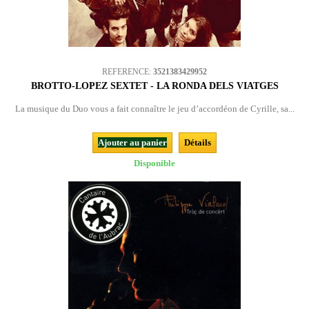
REFERENCE:
3521383429952
BROTTO-LOPEZ SEXTET - LA RONDA DELS VIATGES
La musique du Duo vous a fait connaître le jeu d’accordéon de Cyrille, sa...
Ajouter au panier
Détails
Disponible