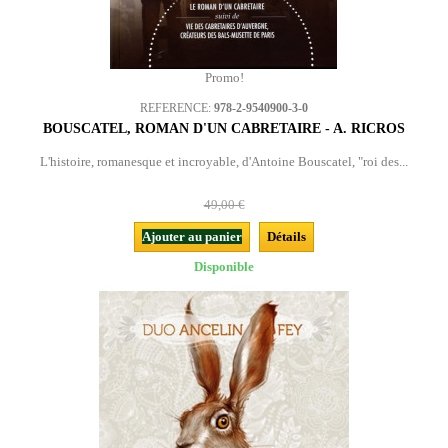
Promo!
REFERENCE:
978-2-9540900-3-0
BOUSCATEL, ROMAN D'UN CABRETAIRE - A. RICROS
L'histoire, romanesque et incroyable, d'Antoine Bouscatel, "roi des...
49,00 €
Ajouter au panier
Détails
Disponible