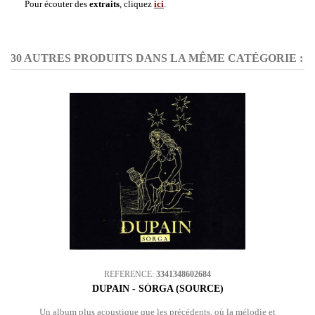
Pour écouter des
extraits
, cliquez
ici
.
30 AUTRES PRODUITS DANS LA MÊME CATÉGORIE :
REFERENCE:
3341348602684
DUPAIN - SÒRGA (SOURCE)
Un album plus acoustique que les précédents, où la mélodie et