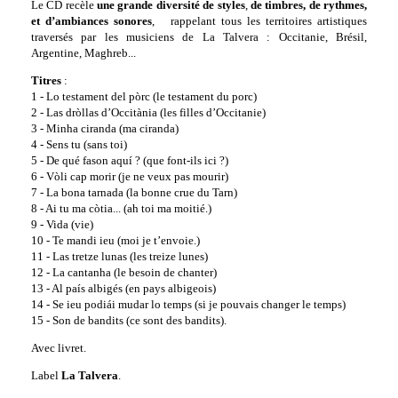
Le CD recèle
une grande diversité de styles
,
de timbres, de rythmes,
et d’ambiances
sonores
, rappelant tous les territoires artistiques
traversés par les musiciens de La Talvera : Occitanie, Brésil,
Argentine, Maghreb...
Titres
:
1 - Lo testament del pòrc (le testament du porc)
2 - Las dròllas d’Occitània (les filles d’Occitanie)
3 - Minha ciranda (ma ciranda)
4 - Sens tu (sans toi)
5 - De qué fason aquí ? (que font-ils ici ?)
6 - Vòli cap morir (je ne veux pas mourir)
7 - La bona tarnada (la bonne crue du Tarn)
8 - Ai tu ma còtia... (ah toi ma moitié.)
9 - Vida (vie)
10 - Te mandi ieu (moi je t’envoie.)
11 - Las tretze lunas (les treize lunes)
12 - La cantanha (le besoin de chanter)
13 - Al país albigés (en pays albigeois)
14 - Se ieu podiái mudar lo temps (si je pouvais changer le temps)
15 - Son de bandits (ce sont des bandits).
Avec livret.
Label
La Talvera
.