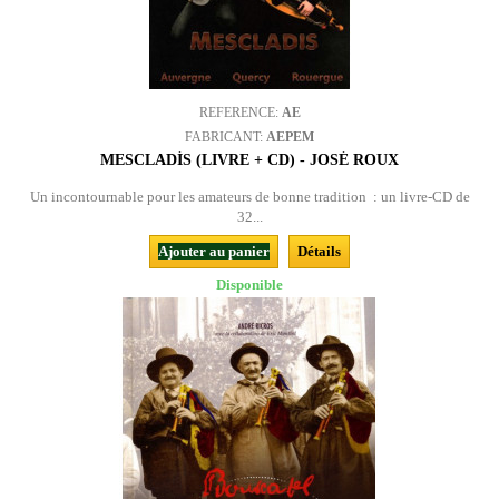
REFERENCE:
AE
FABRICANT:
AEPEM
MESCLADÍS (LIVRE + CD) - JOSÉ ROUX
Un incontournable pour les amateurs de bonne tradition : un livre-CD de
32...
Ajouter au panier
Détails
Disponible