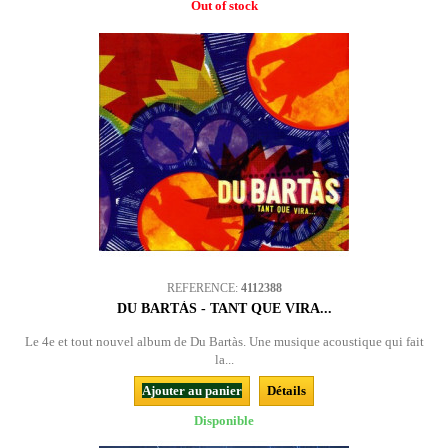
Out of stock
REFERENCE:
4112388
DU BARTÀS - TANT QUE VIRA...
Le 4e et tout nouvel album de Du Bartàs. Une musique acoustique qui fait
la...
Ajouter au panier
Détails
Disponible