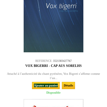
REFERENCE:
3521383427767
VOX BIGERRI - CAP AUS SORELHS
Attaché à l’authenticité du chant pyrénéen, Vox Bigerri s’affirme comme
l’un...
Ajouter au panier
Détails
Disponible