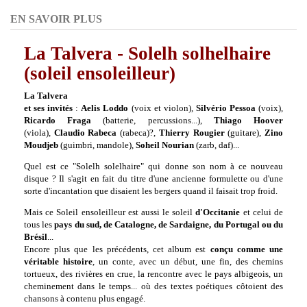
EN SAVOIR PLUS
La Talvera - Solelh solhelhaire
(soleil ensoleilleur)
La Talvera
et ses invités
:
Aelis Loddo
(voix et violon),
Silvério Pessoa
(voix),
Ricardo Fraga
(batterie, percussions...),
Thiago Hoover
(viola),
Claudio Rabeca
(rabeca)?,
Thierry
Rougier
(guitare),
Zino
Moudjeb
(guimbri, mandole),
Soheil Nourian
(zarb, daf)...
Quel est ce "Solelh solelhaire" qui donne son nom à ce nouveau
disque ? Il s'agit en fait du titre d'une ancienne formulette ou d'une
sorte d'incantation que disaient les bergers quand il faisait trop froid.
Mais ce Soleil ensoleilleur est aussi le soleil
d'Occitanie
et celui de
tous les
pays du sud, de Catalogne, de Sardaigne, du Portugal ou du
Brésil
...
Encore plus que les précédents, cet album est
conçu comme une
véritable histoire
, un conte, avec un début, une fin, des chemins
tortueux, des rivières en crue, la rencontre avec le pays albigeois, un
cheminement dans le temps... où des textes poétiques côtoient des
chansons à contenu plus engagé.