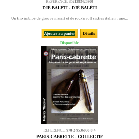
REFERENCE:
3521383425800
DJÉ BALÈTI - DJÉ BALÈTI
Un trio imbibé de groove nissart et de rock'n roll sixties italien : une...
Ajouter au panier
Détails
Disponible
REFERENCE:
978-2-9536058-8-4
PARIS-CABRETTE - COLLECTIF