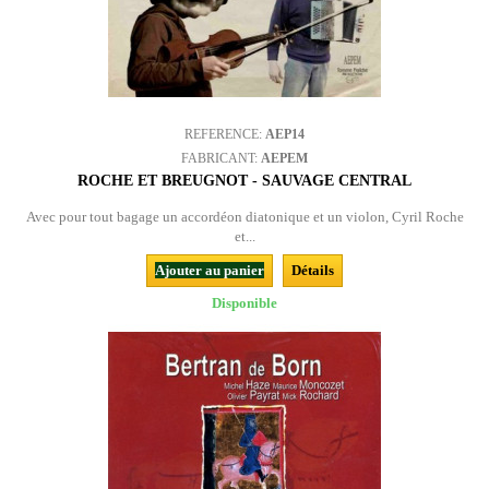
REFERENCE:
AEP14
FABRICANT:
AEPEM
ROCHE ET BREUGNOT - SAUVAGE CENTRAL
Avec pour tout bagage un accordéon diatonique et un violon, Cyril Roche
et...
Ajouter au panier
Détails
Disponible