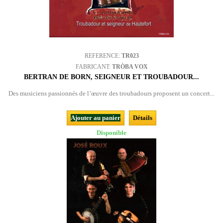
REFERENCE:
TR023
FABRICANT:
TRÒBA VOX
BERTRAN DE BORN, SEIGNEUR ET TROUBADOUR...
Des musiciens passionnés de l’œuvre des troubadours proposent un concert...
Ajouter au panier
Détails
Disponible