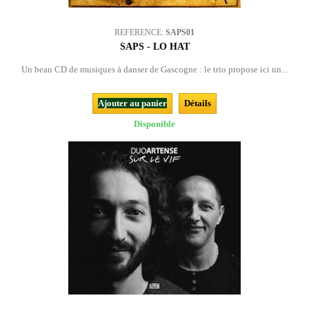
REFERENCE:
SAPS01
SAPS - LO HAT
Un beau CD de musiques à danser de Gascogne : le trio propose ici un...
Ajouter au panier
Détails
Disponible