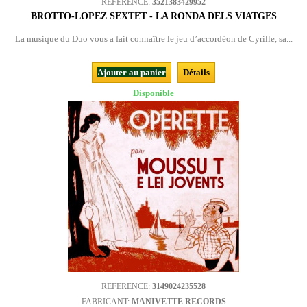
REFERENCE:
3521383429952
BROTTO-LOPEZ SEXTET - LA RONDA DELS VIATGES
La musique du Duo vous a fait connaître le jeu d’accordéon de Cyrille, sa...
Ajouter au panier
Détails
Disponible
REFERENCE:
3149024235528
FABRICANT:
MANIVETTE RECORDS