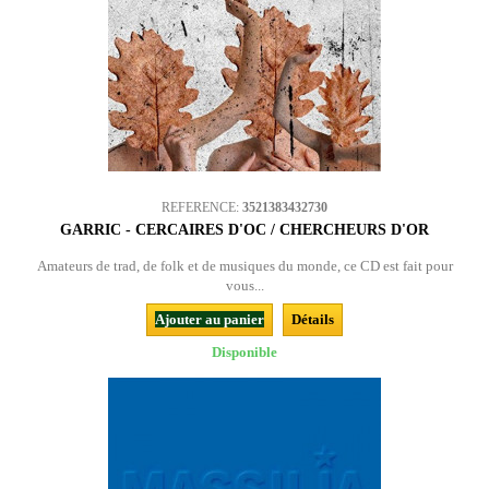
REFERENCE:
3521383432730
GARRIC - CERCAIRES D'OC / CHERCHEURS D'OR
Amateurs de trad, de folk et de musiques du monde, ce CD est fait pour
vous...
Ajouter au panier
Détails
Disponible