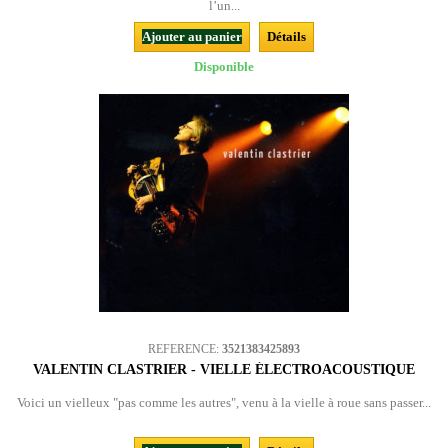
l’un...
Ajouter au panier
Détails
Disponible
REFERENCE:
3521383425893
VALENTIN CLASTRIER - VIELLE ÉLECTROACOUSTIQUE
Voici un vielleux "pas comme les autres", venu à la vielle à roue sans passer...