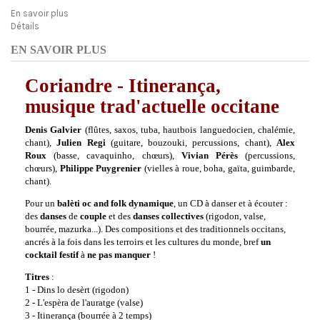
En savoir plus
Détails
EN SAVOIR PLUS
Coriandre - Itinerança,
musique trad'actuelle occitane
Denis Galvier
(flûtes, saxos, tuba, hautbois languedocien, chalémie,
chant),
Julien
Regi
(guitare, bouzouki, percussions, chant),
Alex
Roux
(basse, cavaquinho, chœurs),
Vivian Pérès
(percussions,
chœurs),
Philippe Puygrenier
(vielles à roue, boha, gaïta, guimbarde,
chant).
Pour un
balèti oc and folk dynamique
, un CD à danser et à écouter :
des
danses
de
couple
et des
danses collectives
(rigodon, valse,
bourrée, mazurka...). Des compositions et des traditionnels occitans,
ancrés à la fois dans les terroirs et les cultures du monde, bref
un
cocktail festif
à
ne pas manquer
!
Titres
:
1 - Dins lo desèrt (rigodon)
2 - L'espèra de l'auratge (valse)
3 - Itinerança (bourrée à 2 temps)