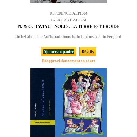
REFERENCE:
AEP1304
FABRICANT:
AEPEM
N. & O. DAVIAU - NOËLS, LA TERRE EST FROIDE
Un bel album de Noëls traditionnels du Limousin et du Périgord.
Ajouter au panier
Détails
Réapprovisionnement en cours