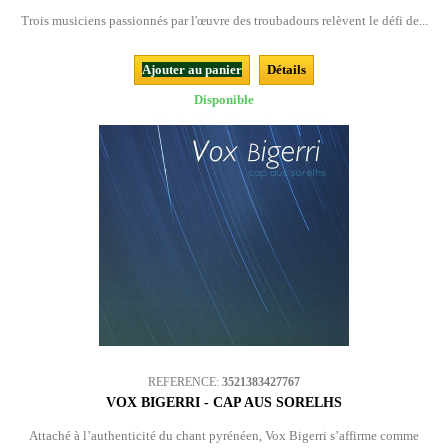
Trois musiciens passionnés par l'œuvre des troubadours relèvent le défi de...
Ajouter au panier
Détails
Disponible
REFERENCE:
3521383427767
VOX BIGERRI - CAP AUS SORELHS
Attaché à l’authenticité du chant pyrénéen, Vox Bigerri s’affirme comme