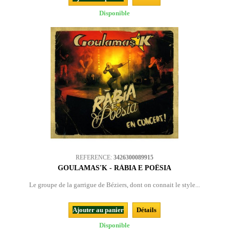
Disponible
REFERENCE:
3426300089915
GOULAMAS'K - RÀBIA E POËSIA
Le groupe de la garrigue de Béziers, dont on connait le style...
Ajouter au panier
Détails
Disponible