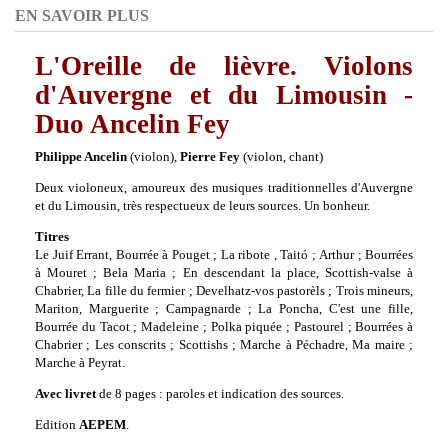
EN SAVOIR PLUS
L'Oreille de lièvre. Violons
d'Auvergne et du Limousin -
Duo Ancelin Fey
Philippe Ancelin
(violon),
Pierre Fey
(violon, chant)
Deux violoneux, amoureux des musiques traditionnelles d'Auvergne
et du Limousin, très respectueux de leurs sources. Un bonheur.
Titres
Le Juif Errant, Bourrée à Pouget ; La ribote , Taitó ; Arthur ; Bourrées
à Mouret ; Bela Maria ; En descendant la place, Scottish-valse à
Chabrier, La fille du fermier ; Develhatz-vos pastorèls ; Trois mineurs,
Mariton, Marguerite ; Campagnarde ; La Poncha, C'est une fille,
Bourrée du Tacot ; Madeleine ; Polka piquée ; Pastourel ; Bourrées à
Chabrier ; Les conscrits ; Scottishs ; Marche à Péchadre, Ma maire ;
Marche à Peyrat.
Avec livret
de 8 pages : paroles et indication des sources.
Edition
AEPEM
.