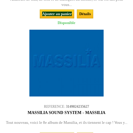
vous...
Ajouter au panier
Détails
Disponible
REFERENCE:
3149024235627
MASSILIA SOUND SYSTEM - MASSILIA
Tout nouveau, voici le 8e album de Massilia, et ils tiennent le cap ! Vous y...