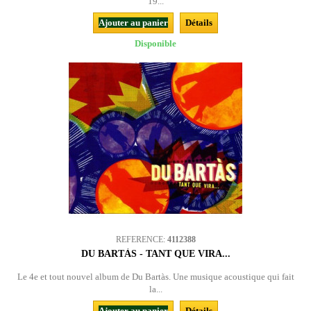
19...
Ajouter au panier
Détails
Disponible
REFERENCE:
4112388
DU BARTÀS - TANT QUE VIRA...
Le 4e et tout nouvel album de Du Bartàs. Une musique acoustique qui fait
la...
Ajouter au panier
Détails