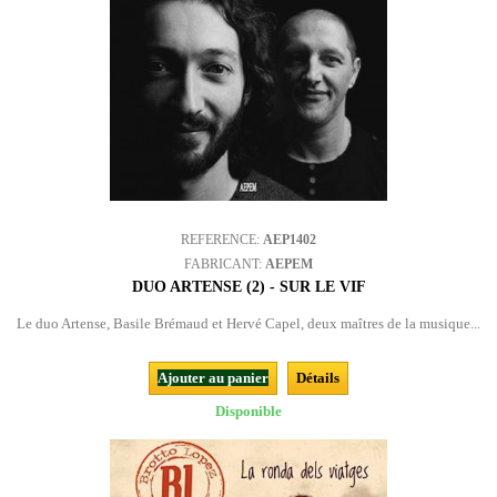
REFERENCE:
AEP1402
FABRICANT:
AEPEM
DUO ARTENSE (2) - SUR LE VIF
Le duo Artense, Basile Brémaud et Hervé Capel, deux maîtres de la musique...
Ajouter au panier
Détails
Disponible