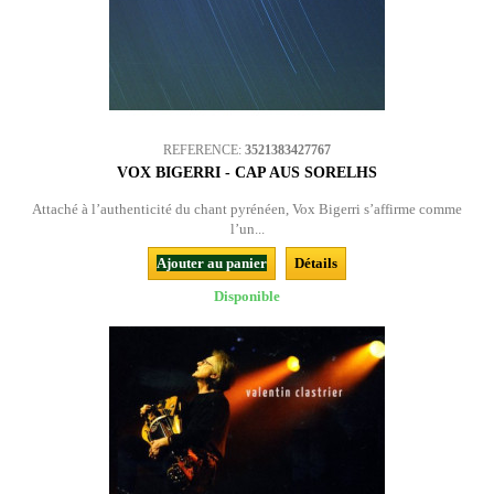
REFERENCE:
3521383427767
VOX BIGERRI - CAP AUS SORELHS
Attaché à l’authenticité du chant pyrénéen, Vox Bigerri s’affirme comme
l’un...
Ajouter au panier
Détails
Disponible