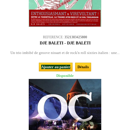
REFERENCE:
3521383425800
DJÉ BALÈTI - DJÉ BALÈTI
Un trio imbibé de groove nissart et de rock'n roll sixties italien : une...
Ajouter au panier
Détails
Disponible