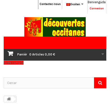
Benvenguda
Contactez-nous
Occitan
Connexion
Panièr
0
Articles
0,00 €
Votre compte