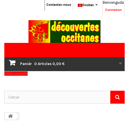
Benvenguda
Contactez-nous
Occitan
Connexion
Panièr
0
Articles
0,00 €
Votre compte