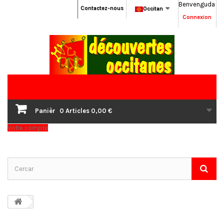
Benvenguda
Contactez-nous
Occitan
Connexion
Panièr
0
Articles
0,00 €
Votre compte