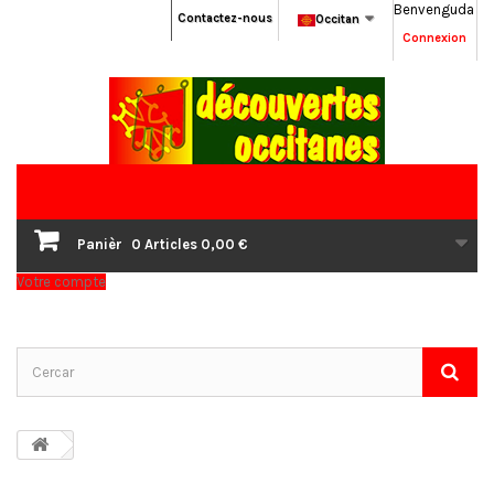
Benvenguda
Contactez-nous
Occitan
Connexion
Panièr
0
Articles
0,00 €
Votre compte