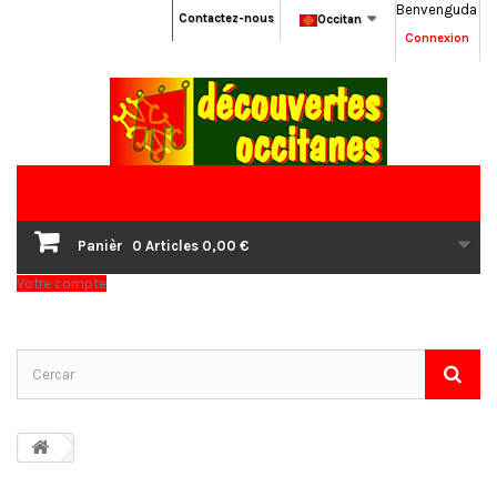
Benvenguda
Contactez-nous
Occitan
Connexion
Panièr
0
Articles
0,00 €
Votre compte