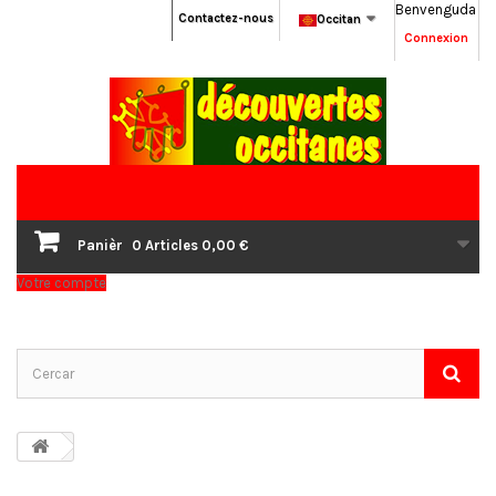
Benvenguda
Contactez-nous
Occitan
Connexion
Panièr
0
Articles
0,00 €
Votre compte