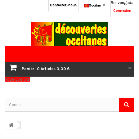
Benvenguda
Contactez-nous
Occitan
Connexion
Panièr
0
Articles
0,00 €
Votre compte