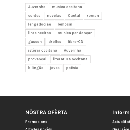
Auvernhe
musica occitana
contes
novèlas
Cantal
roman
lengadocian
lemosin
libre occitan
musica per dançar
gascon
dròlles
libre-CD
istòria occitana
Auvernha
provençal
literatura occitana
bilingüe
joves
poësia
NÒSTRA OFÈRTA
Inform
Promocions
Actualita
Articles novèls
Qual sèm