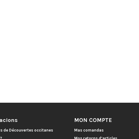
acions
MON COMPTE
ts de Découvertes occitanes
Mas comandas
 ?
Mos retorns d’articles