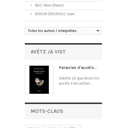
BEC, Pèire (Pierre)
BODON (BOUDOU), Joan
Totes los autors / interprètes
AVÈTZ JA VIST
Paraulas d'ausèls...
Sabètz çò que dison los
aucèls e las autras...
MOTS-CLAUS