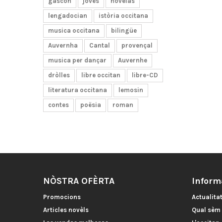
gascon
joves
novèlas
lengadocian
istòria occitana
musica occitana
bilingüe
Auvernha
Cantal
provençal
musica per dançar
Auvernhe
dròlles
libre occitan
libre-CD
literatura occitana
lemosin
contes
poësia
roman
NÒSTRA OFÈRTA
Inform
Promocions
Actualita
Articles novèls
Qual sèm