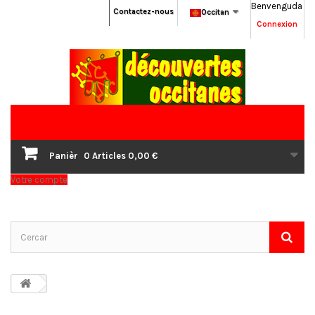
Benvenguda
Contactez-nous
Occitan
Connexion
Panièr
0
Articles
0,00 €
Votre compte