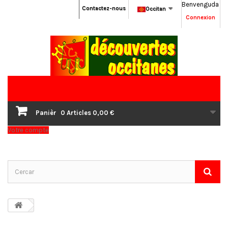
Benvenguda
Contactez-nous
Occitan
Connexion
Panièr
0
Articles
0,00 €
Votre compte